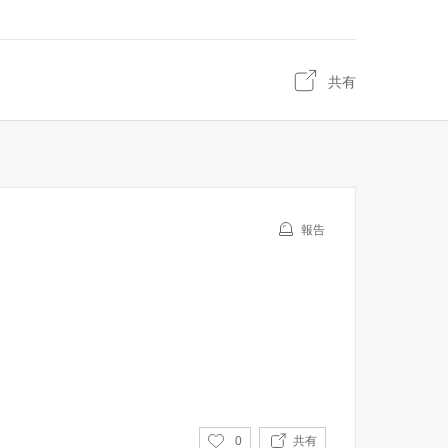
共有
報告
い
0
共有