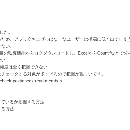
計した。
ため、アプリ立ち上げっぱなしなユーザーは極端に低く出てしま
らない。
項目の監査機能からログダウンロードし、ExcelからCountifなどで
ない。
頻度は全く把握できない。
はチェックする対象が多すぎるので把握が難しいです。
e/check-post/check-read-member/
使っているか把握する方法
する方法