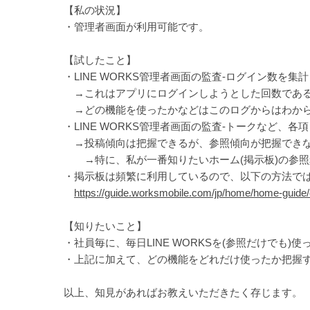
【私の状況】
・管理者画面が利用可能です。
【試したこと】
・LINE WORKS管理者画面の監査-ログイン数を集
→これはアプリにログインしようとした回数である
→どの機能を使ったかなどはこのログからはわか
・LINE WORKS管理者画面の監査-トークなど、各
→投稿傾向は把握できるが、参照傾向が把握でき
→特に、私が一番知りたいホーム(掲示板)の参照
・掲示板は頻繁に利用しているので、以下の方法で
https://guide.worksmobile.com/jp/home/home-guid
【知りたいこと】
・社員毎に、毎日LINE WORKSを(参照だけでも)
・上記に加えて、どの機能をどれだけ使ったか把握
以上、知見があればお教えいただきたく存じます。