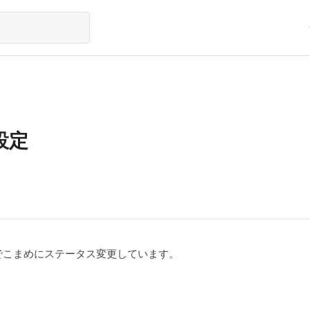
設定
でこまめにステータス変更しています。
。