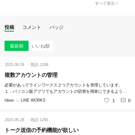
すべて表示
投稿
コメント
バッジ
最新順
いいね順
2025.09.29
既読
1209
複数アカウントの管理
必要があってラインワークス２つアカウントを管理しています。
１．パソコン版アプリでもアカウントの切替を簡単にできるように
してほしい スマホだと簡単に切り替えができるのに、パソコン版だ
Ideas
LINE WORKS
いいね
1
0
と一旦ログアウト→別アカウントでログイン→またログアウト→最
初のアカウントでログイン 手間です。 ついでに、ログアウトしてか
らログインしなおす時に時間がかかってストレスを感じます。 ２．
2025.05.28
既読
1291
スマホアプリで複数アカウントでも通知（バッチ）が出るようにし
てほしい。 iPhoneユーザーです。 ログインしていないほうに（切り
トーク送信の予約機能が欲しい