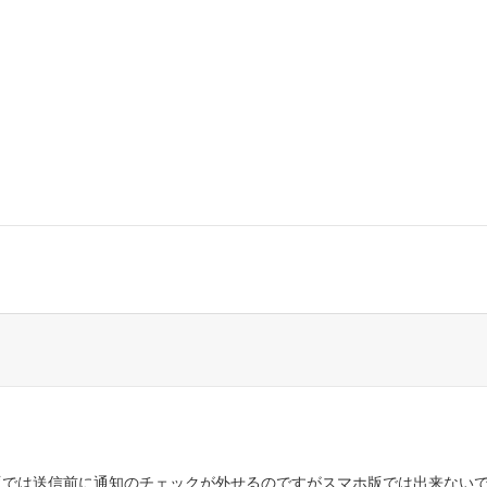
版では送信前に通知のチェックが外せるのですがスマホ版では出来ない